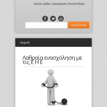
Καλώς ήρθες |
Διαχείριση
|
Αποσύνδεση
Αρχική
Λαθραία ενασχόληση με
τις E Η Ε