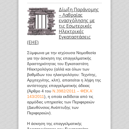
Δίωξη Παράνομης
– Λαθραίας
ενασχόλησης με
τις Εσωτερικές
Ηλεκτρικές
Εγκαταστάσεις
(ΕΗΕ)
Σύμφωνα με την ισχύουσα Νομοθεσία
για την άσκηση της επαγγελματικής
δραστηριότητας του Εγκαταστάτη
Ηλεκτρολόγου (αλλά και όλων των
βαθμίδων του ηλεκτρολόγου: Τεχνίτης,
Αρχιτεχνίτης, κλπ), απαιτείται η λήψη της
αντίστοιχης επαγγελματικής άδειας
(Άρθρο 4 του
Ν.3982/2011 – ΦΕΚ Α΄
143/2011
), η οποία εκδίδεται από τις
αρμόδιες υπηρεσίες των Περιφερειών
(Διευθύνσεις Ανάπτυξης των
Περιφερειών).
Η άσκηση της επαγγελματικής
δραστηριότητας του Εγκαταστάτη